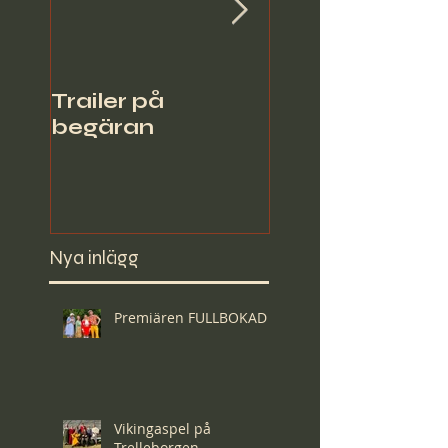
Trailer på
Piggsvinsteate
begäran
söker
scenarbetare
Nya inlägg
Premiären FULLBOKAD
Vikingaspel på
Trelleborgen